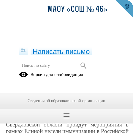
МАОУ «СОШ № 46»
Написать письмо
Единая неделя иммунизации
Версия для слабовидящих
29.04.2022
С 24 апреля по 30 апреля 2022 проходит
Единая неделя иммунизации в Российской
Сведения об образовательной организации
Федерации (ЕНИ-2022)
С 24 апреля по 30 апреля 2022 года в
Свердловской области пройдут мероприятия в
рамках Единой недели иммунизации в Российской