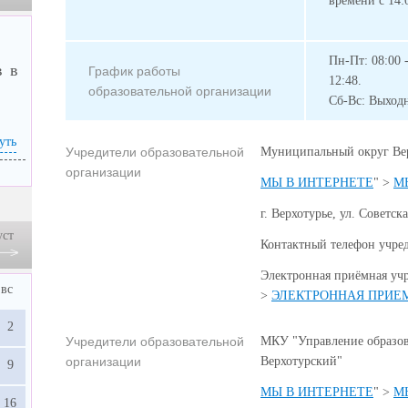
времени с 14:
Пн-Пт: 08:00 
в в
График работы
12:48.
образовательной организации
Сб-Вс: Выход
уть
Учредители образовательной
Муниципальный округ Ве
организации
МЫ В ИНТЕРНЕТЕ
" >
М
г. Верхотурье, ул. Советска
уст
Контактный телефон учреди
Электронная приёмная уч
вс
>
ЭЛЕКТРОННАЯ ПРИЕ
2
Учредители образовательной
МКУ "Управление образов
организации
Верхотурский"
9
МЫ В ИНТЕРНЕТЕ
" >
М
16