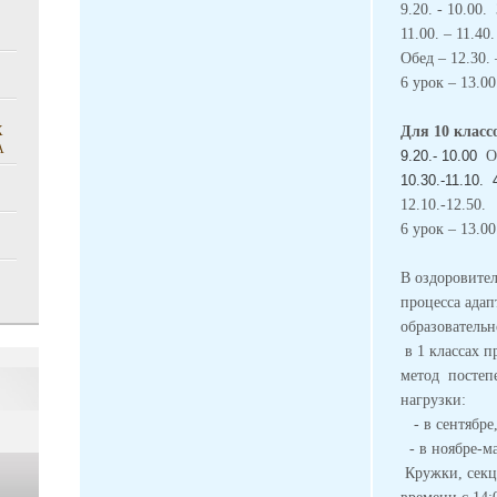
9.20. - 10.00.
11.00. – 11.40
Обед – 12.30.
6 урок – 13.00
Х
Для 10 клас
А
9.20.- 10.00
Об
10.30.-11.10.
12.10.-12.50.
6 урок – 13.00
В оздоровител
процесса ада
образователь
в 1 классах п
метод
постеп
нагрузки:
- в сентябре,
- в ноябре-
ма
Кружки, секци