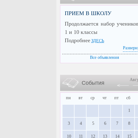
ПРИЕМ В ШКОЛУ
Продолжается набор ученико
1 и 10 классы
Подробнее
ЗДЕСЬ
Разверн
Все объявления
Авг
События
пн
вт
ср
чт
пт
сб
1
3
4
5
6
7
8
10
11
12
13
14
15