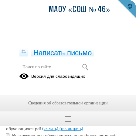
МАОУ «СОШ № 46»
Написать письмо
Локальные акты
Версия для слабовидящих
01.08.2025
Сведения об образовательной организации
Приказ О назначении ответственного за обеспечение
безопасности ПД в ОО.pdf
(скачать)
(посмотреть)
Приказ О назначении ответсвенных за ПД работников и
обучающихся.pdf
(скачать)
(посмотреть)
Инструкция для обучающихся по информационной