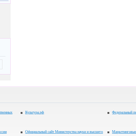
ственных
Культура.рф
Федеральный по
ссии
Официальный сайт Министерства науки и высшего
Маркетинговые