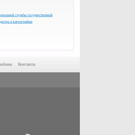
еральной службы государственной
адастра и картографии
льбомы
Контакты