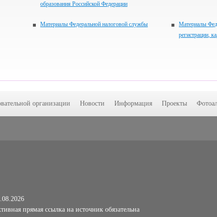
образования Российской Федерации
Материалы Федеральной налоговой службы
Материалы Фед
регистрации, к
овательной организации
Новости
Информация
Проекты
Фотоа
.08.2026
тивная прямая ссылка на источник обязательна