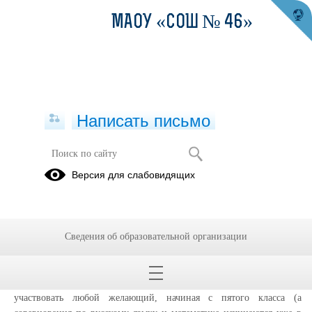
МАОУ «СОШ № 46»
Написать письмо
Всероссийская олимпиада
Версия для слабовидящих
школьников
08.09.2021
Всероссийская олимпиада школьников ежегодно проводится по 24
Сведения об образовательной организации
предметам, в ней участвуют более 6 миллионов человек. В
соревновании четыре этапа: школьный, муниципальный,
региональный и заключительный. В школьном этапе может
участвовать любой желающий, начиная с пятого класса (а