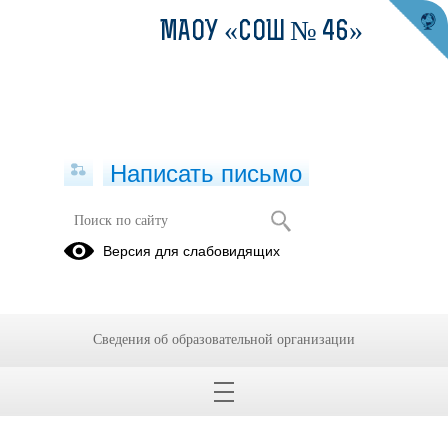
МАОУ «СОШ № 46»
Написать письмо
Воспитательная работа в школе
Версия для слабовидящих
Рабочая
Совет
программа
профилактики
воспитания
школы
Сведения об образовательной организации
Видео "Территория военных действий в ВОВ (1941-1945 гг)"